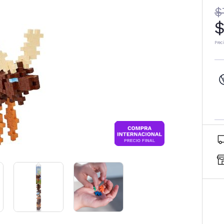
$
$
Prec