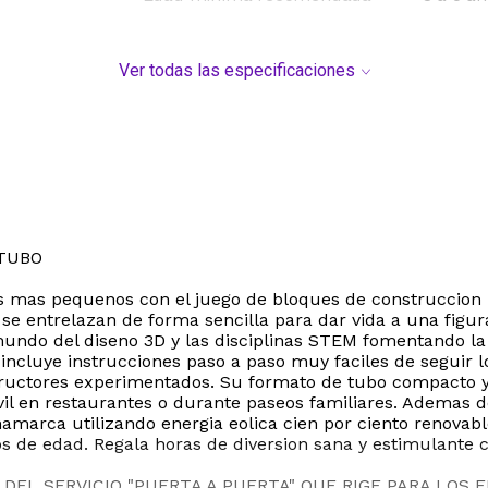
Ver todas las especificaciones
 TUBO
 los mas pequenos con el juego de bloques de construccion
se entrelazan de forma sencilla para dar vida a una figur
 mundo del diseno 3D y las disciplinas STEM fomentando la 
ncluye instrucciones paso a paso muy faciles de seguir l
tructores experimentados. Su formato de tubo compacto y 
il en restaurantes o durante paseos familiares. Ademas de
arca utilizando energia eolica cien por ciento renovable 
s de edad. Regala horas de diversion sana y estimulante c
DEL SERVICIO "PUERTA A PUERTA" QUE RIGE PARA LOS 