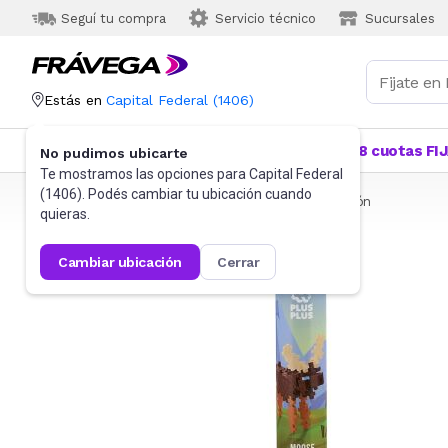
Seguí tu compra
Servicio técnico
Sucursales
Estás en
Capital Federal
(
1406
)
Categorías
Más Vendidos
Ofertas
18 cuotas FI
No pudimos ubicarte
Te mostramos las opciones para
Capital Federal
(
1406
). Podés cambiar tu ubicación cuando
Frávega
Juguetes y Juegos
Bloques y Construcción
quieras.
cambiar ubicación
cerrar