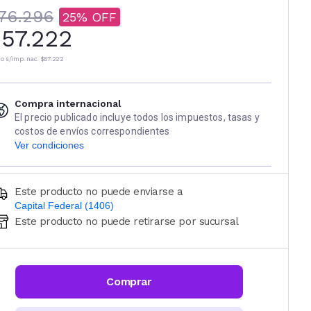
76.296
25
57.222
io s/imp. nac.
$57.222
Compra internacional
El precio publicado incluye todos los impuestos, tasas y
costos de envíos correspondientes
Ver condiciones
Este producto no puede enviarse a
Capital Federal (1406)
Este producto no puede retirarse por sucursal
Ingresá código postal (sólo números)
CALCULAR
Comprar