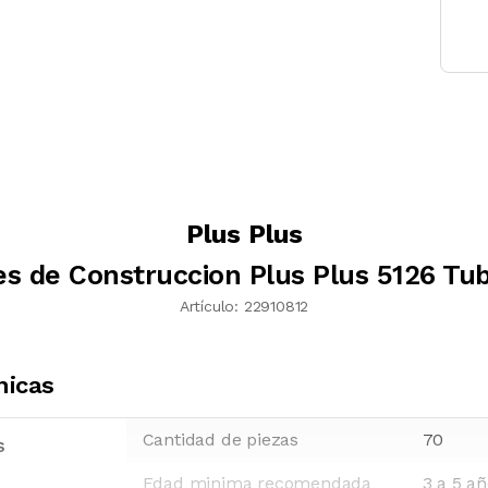
Plus Plus
s de Construccion Plus Plus 5126 Tu
Artículo:
22910812
nicas
Cantidad de piezas
70
s
Edad minima recomendada
3 a 5 a