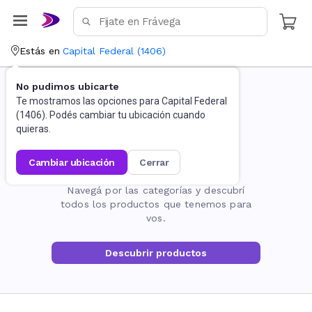
Estás en
Capital Federal
(
1406
)
No pudimos ubicarte
Te mostramos las opciones para
Capital Federal
(
1406
). Podés cambiar tu ubicación cuando
quieras.
cambiar ubicación
cerrar
La página no existe
Navegá por las categorías y descubrí
todos los productos que tenemos para
vos.
Descubrir productos