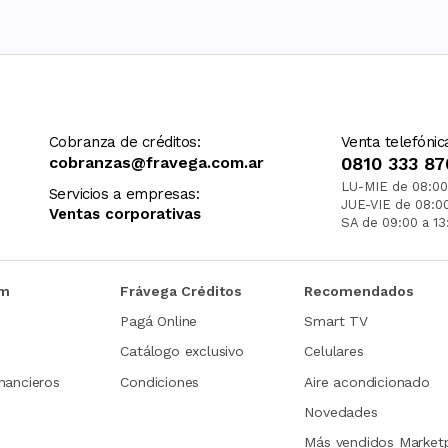
Cobranza de créditos:
Venta telefónic
cobranzas@fravega.com.ar
0810 333 87
LU-MIE de 08:00
Servicios a empresas:
JUE-VIE de 08:0
Ventas corporativas
SA de 09:00 a 13
om
Frávega Créditos
Recomendados
Pagá Online
Smart TV
Catálogo exclusivo
Celulares
nancieros
Condiciones
Aire acondicionado
Novedades
Más vendidos Market