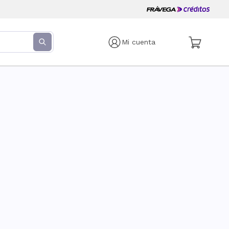
Mi cuenta
s