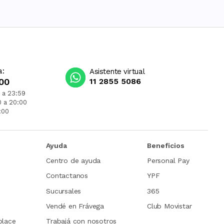
a:
Asistente virtual
00
11 2855 5086
 a 23:59
0 a 20:00
:00
Ayuda
Beneficios
Centro de ayuda
Personal Pay
Contactanos
YPF
Sucursales
365
Vendé en Frávega
Club Movistar
place
Trabajá con nosotros