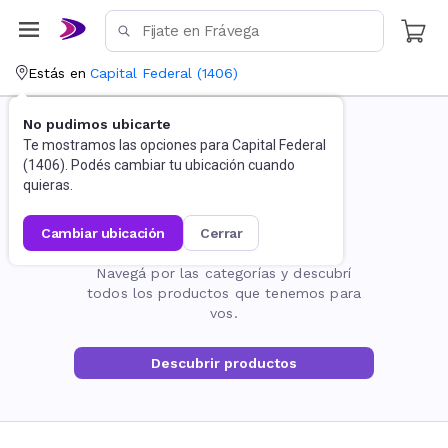
Estás en
Capital Federal
(
1406
)
No pudimos ubicarte
Te mostramos las opciones para
Capital Federal
(
1406
). Podés cambiar tu ubicación cuando
quieras.
cambiar ubicación
cerrar
La página no existe
Navegá por las categorías y descubrí
todos los productos que tenemos para
vos.
Descubrir productos