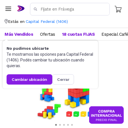
Estás en
Capital Federal
(
1406
)
Más Vendidos
Ofertas
18 cuotas FIJAS
Especial Caf
No pudimos ubicarte
Juguetes y Juegos
Bloques y Construcción
Te mostramos las opciones para
Capital Federal
(
1406
). Podés cambiar tu ubicación cuando
quieras.
cambiar ubicación
cerrar