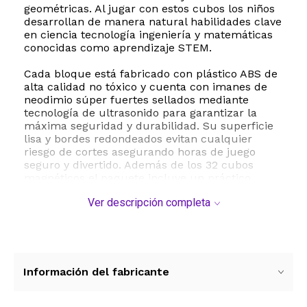
geométricas. Al jugar con estos cubos los niños
desarrollan de manera natural habilidades clave
en ciencia tecnología ingeniería y matemáticas
conocidas como aprendizaje STEM.
Cada bloque está fabricado con plástico ABS de
alta calidad no tóxico y cuenta con imanes de
neodimio súper fuertes sellados mediante
tecnología de ultrasonido para garantizar la
máxima seguridad y durabilidad. Su superficie
lisa y bordes redondeados evitan cualquier
riesgo de cortes asegurando horas de juego
seguro y divertido. Además de los 32 cubos
magnéticos el paquete incluye un práctico
folleto de ideas para inspirar las primeras
Ver descripción completa
creaciones y una bolsa de almacenamiento para
mantener todo organizado.
Este juguete sensorial de estilo Montessori es
perfecto para mejorar la coordinación mano ojo
la motricidad fina y el pensamiento lógico
Información del fabricante
espacial. Es un regalo excelente para
cumpleaños o fiestas recomendado para niños y