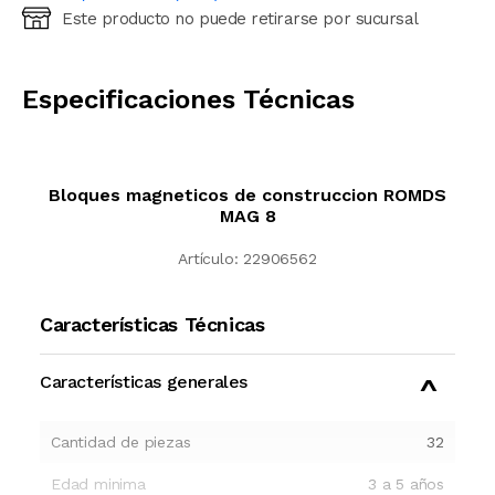
Este producto no puede retirarse por sucursal
Ingresá código postal (sólo números)
CALCULAR
Especificaciones Técnicas
Bloques magneticos de construccion ROMDS
MAG 8
Artículo:
22906562
Características Técnicas
Características generales
Cantidad de piezas
32
Edad minima
3 a 5 años