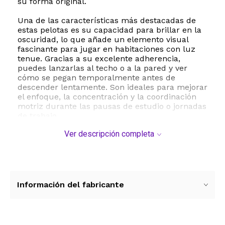
su forma original.
Una de las características más destacadas de
estas pelotas es su capacidad para brillar en la
oscuridad, lo que añade un elemento visual
fascinante para jugar en habitaciones con luz
tenue. Gracias a su excelente adherencia,
puedes lanzarlas al techo o a la pared y ver
cómo se pegan temporalmente antes de
descender lentamente. Son ideales para mejorar
el enfoque, la concentración y la coordinación
motriz durante las pausas de estudio o jornadas
de trabajo.
Ver descripción completa
Además de ser un juguete sumamente
divertido, funcionan como un excelente recurso
terapéutico para aliviar la ansiedad, la tensión
muscular y el estrés diario. Su textura suave y
elástica permite apretarlas, estirarlas y
moldearlas, regresando siempre a su estado
Información del fabricante
inicial. Con un diámetro práctico de 1.81
pulgadas, tienen el tamaño perfecto para llevar
a cualquier parte, convirtiéndose en el regalo
ideal para cumpleaños, fiestas temáticas o