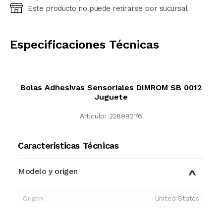
Este producto no puede retirarse por sucursal
Ingresá código postal (sólo números)
CALCULAR
Especificaciones Técnicas
Bolas Adhesivas Sensoriales DIMROM SB 0012
Juguete
Artículo:
22899276
Características Técnicas
Modelo y origen
Origen
United States