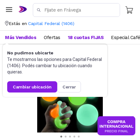
Estás en
Capital Federal
(
1406
)
Más Vendidos
Ofertas
18 cuotas FIJAS
Especial Caf
No pudimos ubicarte
Didácticos
Para niños
Te mostramos las opciones para
Capital Federal
(
1406
). Podés cambiar tu ubicación cuando
quieras.
cambiar ubicación
cerrar