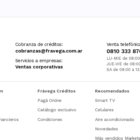
Cobranza de créditos:
Venta telefónic
cobranzas@fravega.com.ar
0810 333 87
LU-MIE de 08:00
Servicios a empresas:
JUE-VIE de 08:0
Ventas corporativas
SA de 09:00 a 13
om
Frávega Créditos
Recomendados
Pagá Online
Smart TV
Catálogo exclusivo
Celulares
nancieros
Condiciones
Aire acondicionado
Novedades
Más vendidos Market