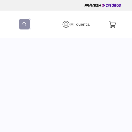
Mi cuenta
s