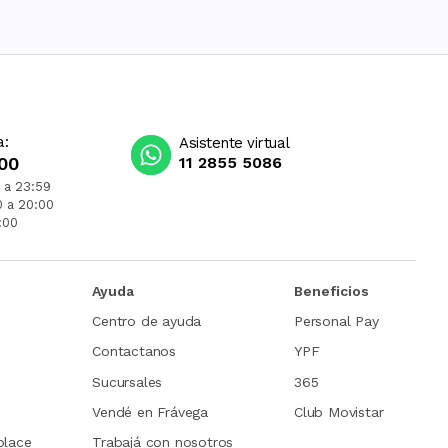
a:
Asistente virtual
00
11 2855 5086
 a 23:59
0 a 20:00
:00
Ayuda
Beneficios
Centro de ayuda
Personal Pay
Contactanos
YPF
Sucursales
365
Vendé en Frávega
Club Movistar
place
Trabajá con nosotros