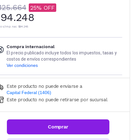
125.664
25
94.248
io s/imp. nac.
$94.248
Compra internacional
El precio publicado incluye todos los impuestos, tasas y
costos de envíos correspondientes
Ver condiciones
Este producto no puede enviarse a
Capital Federal (1406)
Este producto no puede retirarse por sucursal
Ingresá código postal (sólo números)
CALCULAR
Comprar