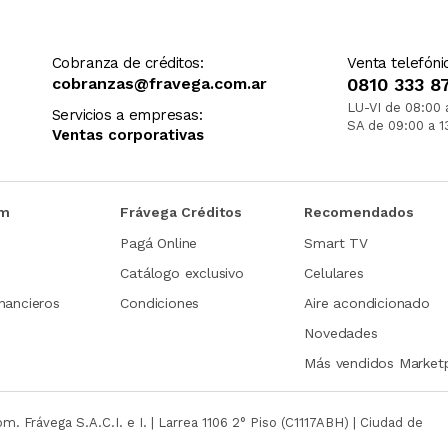
Cobranza de créditos:
Venta telefóni
cobranzas@fravega.com.ar
0810 333 8
LU-VI de 08:00 
Servicios a empresas:
SA de 09:00 a 1
Ventas corporativas
om
Frávega Créditos
Recomendados
Pagá Online
Smart TV
Catálogo exclusivo
Celulares
nancieros
Condiciones
Aire acondicionado
Novedades
Más vendidos Market
com.
Frávega S.A.C.I. e I. | Larrea 1106 2° Piso (C1117ABH) | Ciudad de