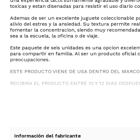
una experiencia tactil sumamente agradable y diverti
toxicas y estan disenadas para resistir el uso diario c
Ademas de ser un excelente juguete coleccionable par
alivio del estres y la ansiedad. Su textura permite r
fomentar la concentracion, siendo muy recomendadas
sea a la escuela, la oficina o de viaje.
Este paquete de seis unidades es una opcion excelen
para compartir en familia. Al ser un producto oficial 
preocupaciones.
ESTE PRODUCTO VIENE DE USA DENTRO DEL MARCO 
RECIBIRA EL PRODUCTO ENTRE 10 Y 12 DIAS DESPUE
Información del fabricante