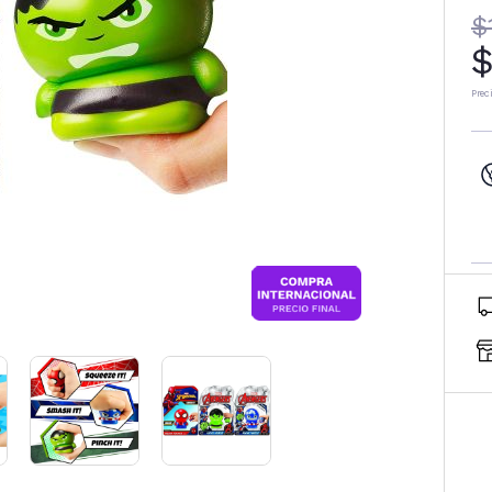
$
$
Prec