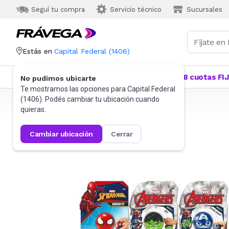
Seguí tu compra
Servicio técnico
Sucursales
Estás en
Capital Federal
(
1406
)
Categorías
Más Vendidos
Ofertas
18 cuotas FI
No pudimos ubicarte
Te mostramos las opciones para
Capital Federal
(
1406
). Podés cambiar tu ubicación cuando
Frávega
Juguetes y Juegos
Peluches y Muñecos
quieras.
cambiar ubicación
cerrar