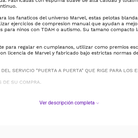
da. Fabricadas con espuma suave de alta calidad y totalme
ontinuo.
a los fanaticos del universo Marvel, estas pelotas bland
ealizar ejercicios de compresion manual que ayudan a mejo
 para ninos con TDAH o autismo. Su tamano compacto las 
te para regalar en cumpleanos, utilizar como premios esc
con licencia de Marvel y fabricado bajo estrictas normas de
DEL SERVICIO "PUERTA A PUERTA" QUE RIGE PARA LOS 
S DE SU COMPRA.
Ver descripción completa