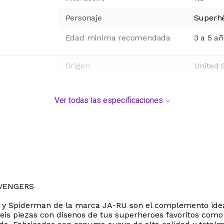
Personaje
Superh
Edad minima recomendada
3 a 5 a
Origen
United 
Ver todas las especificaciones
AVENGERS
 y Spiderman de la marca JA-RU son el complemento ideal 
seis piezas con disenos de tus superheroes favoritos com