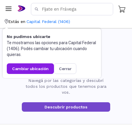
Estás en
Capital Federal
(
1406
)
No pudimos ubicarte
Te mostramos las opciones para
Capital Federal
(
1406
). Podés cambiar tu ubicación cuando
quieras.
cambiar ubicación
cerrar
La página no existe
Navegá por las categorías y descubrí
todos los productos que tenemos para
vos.
Descubrir productos