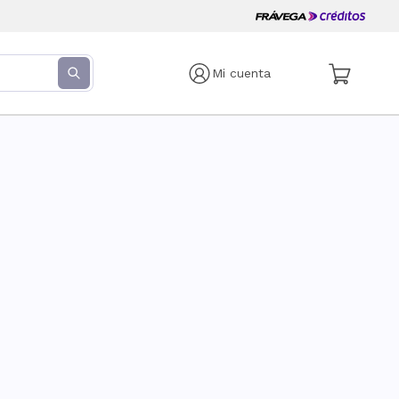
Mi cuenta
s