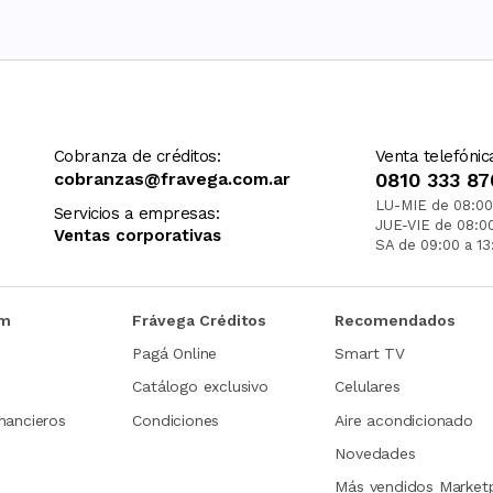
Cobranza de créditos:
Venta telefónic
cobranzas@fravega.com.ar
0810 333 87
LU-MIE de 08:00
Servicios a empresas:
JUE-VIE de 08:0
Ventas corporativas
SA de 09:00 a 13
om
Frávega Créditos
Recomendados
Pagá Online
Smart TV
Catálogo exclusivo
Celulares
nancieros
Condiciones
Aire acondicionado
Novedades
Más vendidos Market