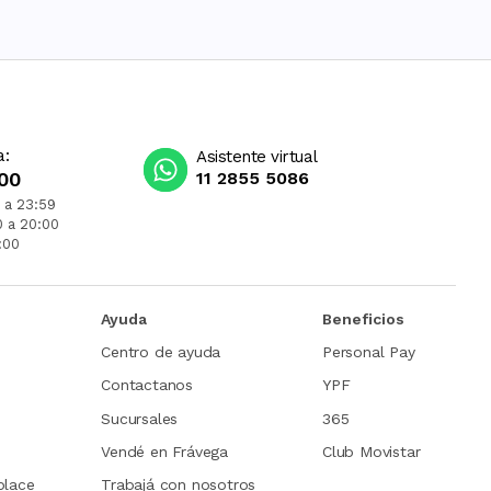
a:
Asistente virtual
00
11 2855 5086
 a 23:59
0 a 20:00
:00
Ayuda
Beneficios
Centro de ayuda
Personal Pay
Contactanos
YPF
Sucursales
365
Vendé en Frávega
Club Movistar
place
Trabajá con nosotros