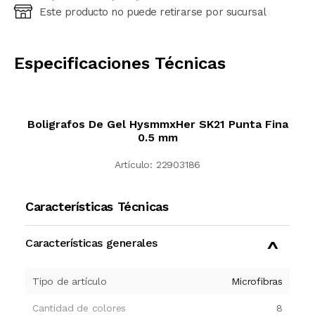
Este producto no puede retirarse por sucursal
Ingresá código postal (sólo números)
CALCULAR
Especificaciones Técnicas
Boligrafos De Gel HysmmxHer SK21 Punta Fina
0.5 mm
Artículo:
22903186
Características Técnicas
Características generales
Tipo de artículo
Microfibras
Cantidad de colores
8