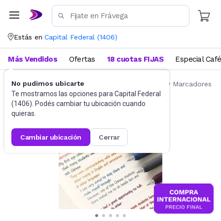
Estás en
Capital Federal
(
1406
)
Más Vendidos
Ofertas
18 cuotas FIJAS
Especial Caf
No pudimos ubicarte
Artículos de Librería y Papelería
Lapiceras y Marcadores
Te mostramos las opciones para
Capital Federal
(
1406
). Podés cambiar tu ubicación cuando
quieras.
cambiar ubicación
cerrar