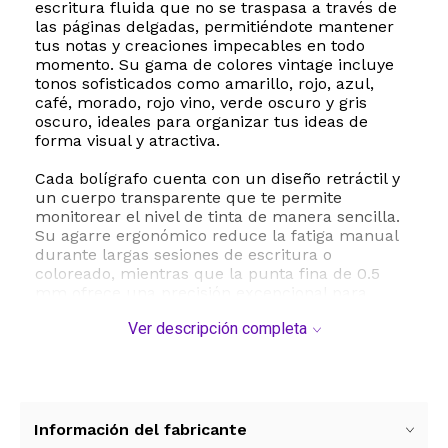
escritura fluida que no se traspasa a través de
las páginas delgadas, permitiéndote mantener
tus notas y creaciones impecables en todo
momento. Su gama de colores vintage incluye
tonos sofisticados como amarillo, rojo, azul,
café, morado, rojo vino, verde oscuro y gris
oscuro, ideales para organizar tus ideas de
forma visual y atractiva.
Cada bolígrafo cuenta con un diseño retráctil y
un cuerpo transparente que te permite
monitorear el nivel de tinta de manera sencilla.
Su agarre ergonómico reduce la fatiga manual
durante largas sesiones de escritura o
coloreado, mientras que la punta fina de 0.5
mm ofrece una precisión excepcional para
trazos limpios y detallados. Ya sea para uso en el
Ver descripción completa
hogar, la oficina, la escuela o actividades de la
iglesia, este set es la herramienta perfecta para
llevar tu creatividad al siguiente nivel.
ESTE PRODUCTO VIENE DE USA DENTRO DEL
MARCO DEL SERVICIO "PUERTA A PUERTA" QUE
Información del fabricante
RIGE PARA LOS ENVíOS POSTALES