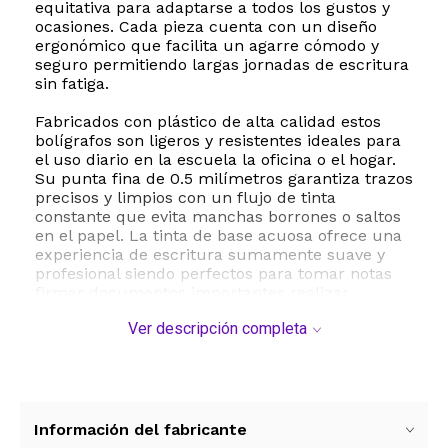
equitativa para adaptarse a todos los gustos y
ocasiones. Cada pieza cuenta con un diseño
ergonómico que facilita un agarre cómodo y
seguro permitiendo largas jornadas de escritura
sin fatiga.
Fabricados con plástico de alta calidad estos
bolígrafos son ligeros y resistentes ideales para
el uso diario en la escuela la oficina o el hogar.
Su punta fina de 0.5 milímetros garantiza trazos
precisos y limpios con un flujo de tinta
constante que evita manchas borrones o saltos
en el papel. La tinta de base acuosa ofrece una
experiencia de escritura sumamente suave y
profesional siendo perfectos para tomar notas
firmar documentos importantes realizar
bocetos o simplemente plasmar ideas creativas.
Ver descripción completa
Además de su excelente desempeño técnico su
diseño único en forma de gesto de
agradecimiento los convierte en el regalo
perfecto para eventos corporativos
celebraciones escolares recuerdos de bodas o
Información del fabricante
como un detalle de reconocimiento para