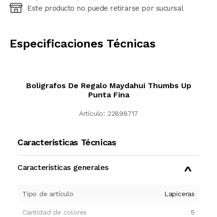
Este producto no puede retirarse por sucursal
Ingresá código postal (sólo números)
CALCULAR
Especificaciones Técnicas
Boligrafos De Regalo Maydahui Thumbs Up
Punta Fina
Artículo:
22898717
Características Técnicas
Características generales
Tipo de artículo
Lapiceras
Cantidad de colores
5