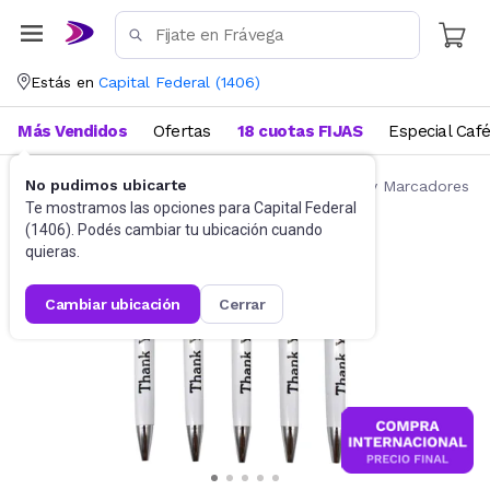
Estás en
Capital Federal
(
1406
)
Más Vendidos
Ofertas
18 cuotas FIJAS
Especial Caf
No pudimos ubicarte
Artículos de Librería y Papelería
Lapiceras y Marcadores
Te mostramos las opciones para
Capital Federal
(
1406
). Podés cambiar tu ubicación cuando
quieras.
cambiar ubicación
cerrar