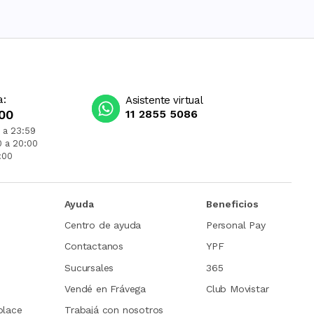
a:
Asistente virtual
00
11 2855 5086
 a 23:59
0 a 20:00
:00
Ayuda
Beneficios
Centro de ayuda
Personal Pay
Contactanos
YPF
Sucursales
365
Vendé en Frávega
Club Movistar
place
Trabajá con nosotros