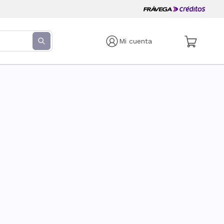
Mi cuenta
s