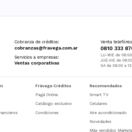
Cobranza de créditos:
Venta telefónic
cobranzas@fravega.com.ar
0810 333 87
LU-MIE de 08:00
Servicios a empresas:
JUE-VIE de 08:0
Ventas corporativas
SA de 09:00 a 13
om
Frávega Créditos
Recomendados
Pagá Online
Smart TV
Catálogo exclusivo
Celulares
nancieros
Condiciones
Aire acondicionado
Novedades
Más vendidos Market