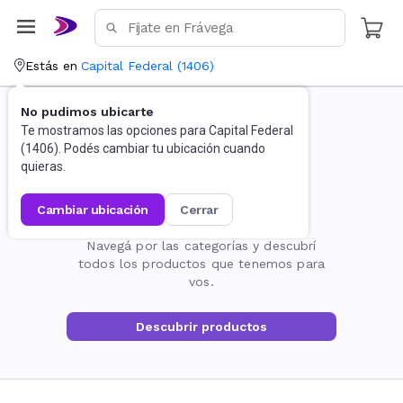
Estás en
Capital Federal
(
1406
)
No pudimos ubicarte
Te mostramos las opciones para
Capital Federal
(
1406
). Podés cambiar tu ubicación cuando
quieras.
cambiar ubicación
cerrar
La página no existe
Navegá por las categorías y descubrí
todos los productos que tenemos para
vos.
Descubrir productos