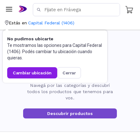
Estás en
Capital Federal
(
1406
)
No pudimos ubicarte
Te mostramos las opciones para
Capital Federal
(
1406
). Podés cambiar tu ubicación cuando
quieras.
cambiar ubicación
cerrar
La página no existe
Navegá por las categorías y descubrí
todos los productos que tenemos para
vos.
Descubrir productos