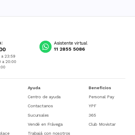
a:
Asistente virtual
00
11 2855 5086
 a 23:59
0 a 20:00
:00
Ayuda
Beneficios
Centro de ayuda
Personal Pay
Contactanos
YPF
Sucursales
365
Vendé en Frávega
Club Movistar
place
Trabajá con nosotros