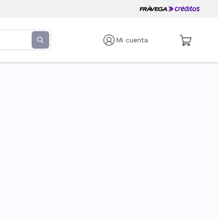
Mi cuenta
s