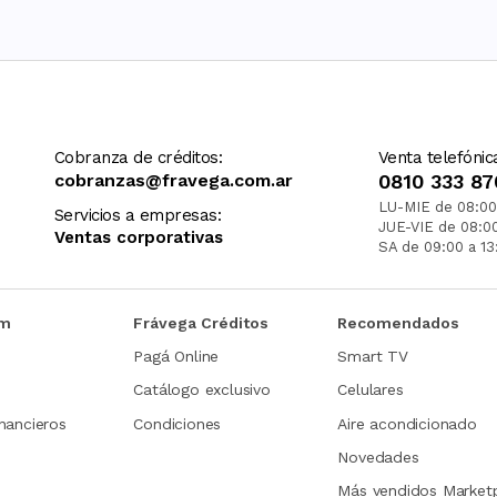
Cobranza de créditos:
Venta telefónic
cobranzas@fravega.com.ar
0810 333 87
LU-MIE de 08:00
Servicios a empresas:
JUE-VIE de 08:0
Ventas corporativas
SA de 09:00 a 13
om
Frávega Créditos
Recomendados
Pagá Online
Smart TV
Catálogo exclusivo
Celulares
nancieros
Condiciones
Aire acondicionado
Novedades
Más vendidos Market