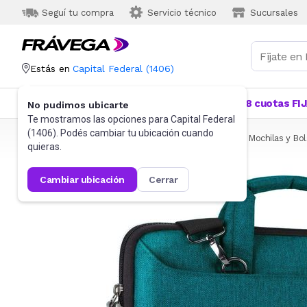
Seguí tu compra
Servicio técnico
Sucursales
Estás en
Capital Federal
(
1406
)
Categorías
Más Vendidos
Ofertas
18 cuotas FI
No pudimos ubicarte
Te mostramos las opciones para
Capital Federal
(
1406
). Podés cambiar tu ubicación cuando
Frávega
Informática
Accesorios de Informática
Mochilas y Bo
quieras.
cambiar ubicación
cerrar