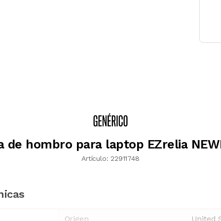
a de hombro para laptop EZrelia NE
Artículo:
22911748
nicas
Origen
United 