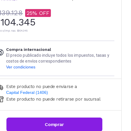
139.128
25
104.345
io s/imp. nac.
$104.345
Compra internacional
El precio publicado incluye todos los impuestos, tasas y
costos de envíos correspondientes
Ver condiciones
Este producto no puede enviarse a
Capital Federal (1406)
Este producto no puede retirarse por sucursal
Ingresá código postal (sólo números)
CALCULAR
Comprar