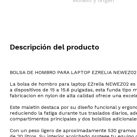
Modelo y origen
Descripción del producto
BOLSA DE HOMBRO PARA LAPTOP EZRELIA NEWEZ02
La bolsa de hombro para laptop EZrelia NEWEZ02 es la
a dispositivos de 15 a 15.6 pulgadas, esta funda tip
fabricacion en nylon de alta calidad ofrece una excele
Este maletin destaca por su diseño funcional y ergo
reduciendo la fatiga durante tus traslados diarios, a
compartimentos principales y dos bolsillos adicionale
Con un peso ligero de aproximadamente 530 gramos y 
de 20 litros. Su interior acolchado protege tu equipo 