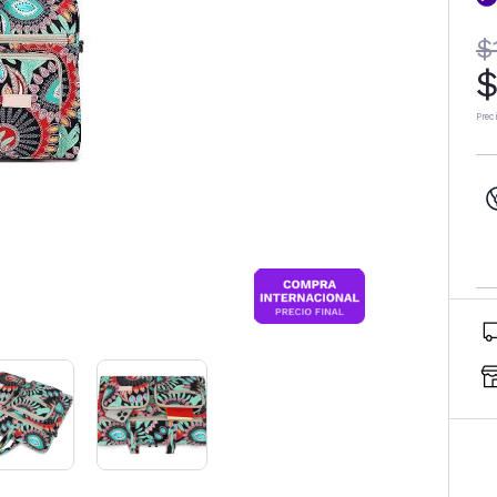
$
$
Prec