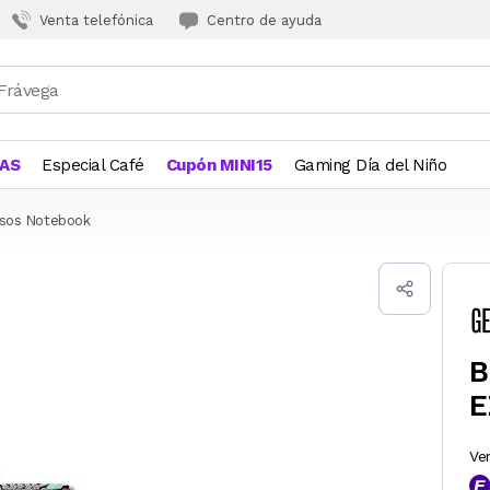
Venta telefónica
Centro de ayuda
JAS
Especial Café
Cupón MINI15
Gaming Día del Niño
lsos Notebook
B
E
Ve