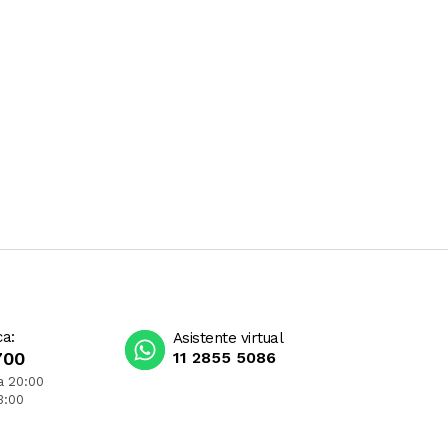
ca:
Asistente virtual
700
11 2855 5086
a 20:00
3:00