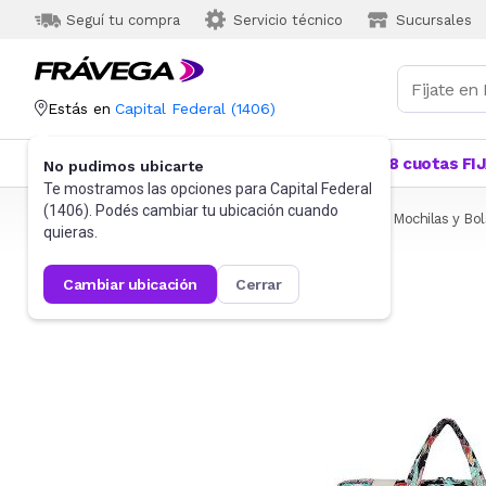
Seguí tu compra
Servicio técnico
Sucursales
Estás en
Capital Federal
(
1406
)
Categorías
Más Vendidos
Ofertas
18 cuotas FI
No pudimos ubicarte
Te mostramos las opciones para
Capital Federal
(
1406
). Podés cambiar tu ubicación cuando
Frávega
Informática
Accesorios de Informática
Mochilas y Bo
quieras.
cambiar ubicación
cerrar