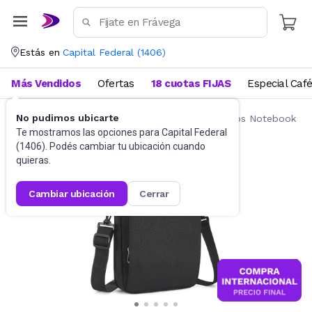
Estás en
Capital Federal
(
1406
)
Más Vendidos
Ofertas
18 cuotas FIJAS
Especial Caf
No pudimos ubicarte
Accesorios de Informática
Mochilas y Bolsos Notebook
Te mostramos las opciones para
Capital Federal
(
1406
). Podés cambiar tu ubicación cuando
quieras.
cambiar ubicación
cerrar