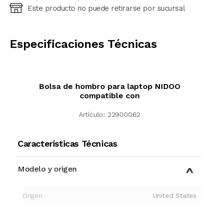
Este producto no puede retirarse por sucursal
Ingresá código postal (sólo números)
CALCULAR
Especificaciones Técnicas
Bolsa de hombro para laptop NIDOO
compatible con
Artículo:
22900062
Características Técnicas
Modelo y origen
Origen
United States