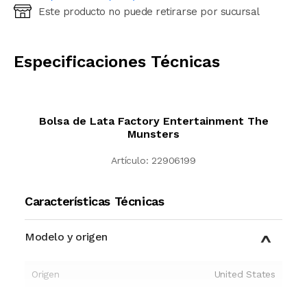
Este producto no puede retirarse por sucursal
Ingresá código postal (sólo números)
CALCULAR
Especificaciones Técnicas
Bolsa de Lata Factory Entertainment The
Munsters
Artículo:
22906199
Características Técnicas
Modelo y origen
Origen
United States