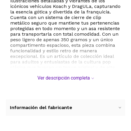
ilustraciones detalladas y vibrantes de los
icónicos vehículos Koach y DragULa, capturando
la esencia gótica y divertida de la franquicia.
Cuenta con un sistema de cierre de clip
metálico seguro que mantiene tus pertenencias
protegidas en todo momento y un asa resistente
para transportarla con total comodidad. Con un
peso ligero de apenas 350 gramos y un único
compartimento espacioso, esta pieza combina
funcionalidad y estilo retro de manera
excepcional. Es un artículo de colección ideal
para adultos y entusiastas de la cultura pop
clásica que buscan un toque original y de alta
calidad para su día a día.
Ver descripción completa
ESTE PRODUCTO VIENE DE USA DENTRO DEL
MARCO DEL SERVICIO "PUERTA A PUERTA" QUE
RIGE PARA LOS ENVíOS POSTALES
INTERNACIONALES.
Información del fabricante
RECIBIRA EL PRODUCTO ENTRE 10 Y 12 DIAS
DESPUES DE SU COMPRA.