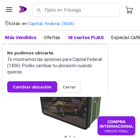
Estás en
Capital Federal
(
1406
)
Más Vendidos
Ofertas
18 cuotas FIJAS
Especial Caf
No pudimos ubicarte
Accesorios
Luncheras escolares
Te mostramos las opciones para
Capital Federal
(
1406
). Podés cambiar tu ubicación cuando
quieras.
cambiar ubicación
cerrar