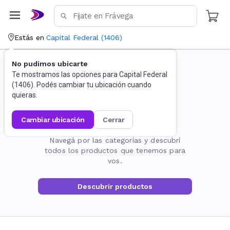
Estás en
Capital Federal
(
1406
)
No pudimos ubicarte
Te mostramos las opciones para
Capital Federal
(
1406
). Podés cambiar tu ubicación cuando
quieras.
cambiar ubicación
cerrar
La página no existe
Navegá por las categorías y descubrí
todos los productos que tenemos para
vos.
Descubrir productos