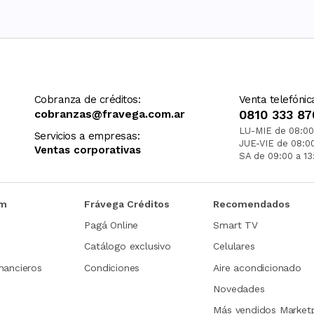
Cobranza de créditos:
Venta telefónic
cobranzas@fravega.com.ar
0810 333 87
LU-MIE de 08:00
Servicios a empresas:
JUE-VIE de 08:0
Ventas corporativas
SA de 09:00 a 13
om
Frávega Créditos
Recomendados
Pagá Online
Smart TV
Catálogo exclusivo
Celulares
nancieros
Condiciones
Aire acondicionado
Novedades
Más vendidos Market