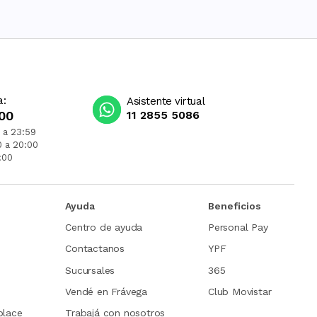
a:
Asistente virtual
00
11 2855 5086
 a 23:59
0 a 20:00
:00
Ayuda
Beneficios
Centro de ayuda
Personal Pay
Contactanos
YPF
Sucursales
365
Vendé en Frávega
Club Movistar
place
Trabajá con nosotros