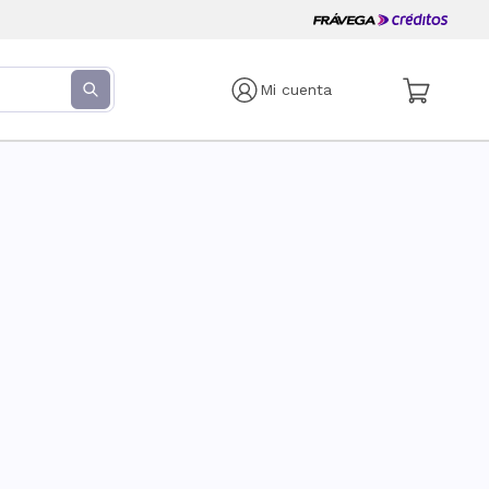
Mi cuenta
s