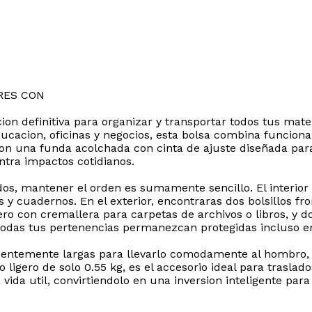
RES CON
on definitiva para organizar y transportar todos tus mate
cacion, oficinas y negocios, esta bolsa combina funcionali
con una funda acolchada con cinta de ajuste diseñada par
tra impactos cotidianos.
dos, mantener el orden es sumamente sencillo. El interior 
y cuadernos. En el exterior, encontraras dos bolsillos fr
sero con cremallera para carpetas de archivos o libros, y do
odas tus pertenencias permanezcan protegidas incluso e
ficientemente largas para llevarlo comodamente al hombro
igero de solo 0.55 kg, es el accesorio ideal para traslados 
vida util, convirtiendolo en una inversion inteligente par