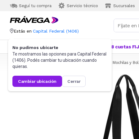
Seguí tu compra
Servicio técnico
Sucursales
Estás en
Capital Federal
(
1406
)
Categorías
Más Vendidos
Ofertas
18 cuotas FI
No pudimos ubicarte
Te mostramos las opciones para
Capital Federal
(
1406
). Podés cambiar tu ubicación cuando
Frávega
Informática
Accesorios de Informática
Mochilas y Bo
quieras.
cambiar ubicación
cerrar