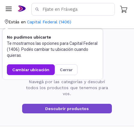
Estás en
Capital Federal
(
1406
)
No pudimos ubicarte
Te mostramos las opciones para
Capital Federal
(
1406
). Podés cambiar tu ubicación cuando
quieras.
cambiar ubicación
cerrar
La página no existe
Navegá por las categorías y descubrí
todos los productos que tenemos para
vos.
Descubrir productos