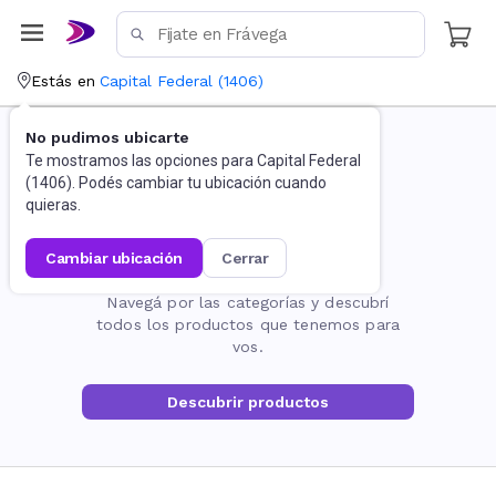
Estás en
Capital Federal
(
1406
)
No pudimos ubicarte
Te mostramos las opciones para
Capital Federal
(
1406
). Podés cambiar tu ubicación cuando
quieras.
cambiar ubicación
cerrar
La página no existe
Navegá por las categorías y descubrí
todos los productos que tenemos para
vos.
Descubrir productos