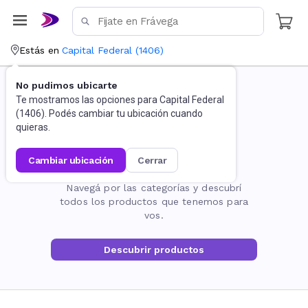
Estás en
Capital Federal
(
1406
)
No pudimos ubicarte
Te mostramos las opciones para
Capital Federal
(
1406
). Podés cambiar tu ubicación cuando
quieras.
cambiar ubicación
cerrar
La página no existe
Navegá por las categorías y descubrí
todos los productos que tenemos para
vos.
Descubrir productos