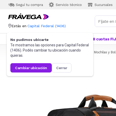
Seguí tu compra
Servicio técnico
Sucursales
Estás en
Capital Federal
(
1406
)
Categorías
Más Vendidos
Ofertas
18 cuotas FI
No pudimos ubicarte
Te mostramos las opciones para
Capital Federal
(
1406
). Podés cambiar tu ubicación cuando
Frávega
Informática
Accesorios de Informática
Mochilas y Bo
quieras.
cambiar ubicación
cerrar