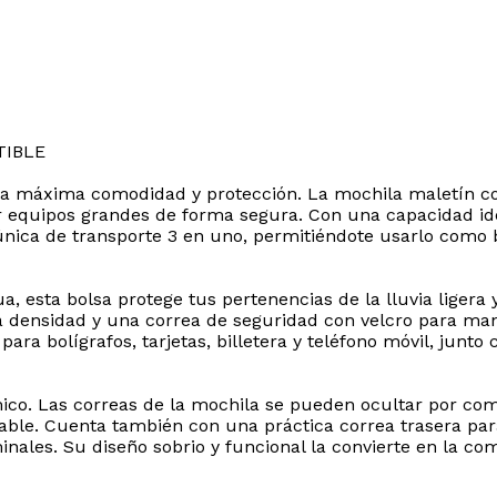
TIBLE
n la máxima comodidad y protección. La mochila maletín c
r equipos grandes de forma segura. Con una capacidad ide
 única de transporte 3 en uno, permitiéndote usarlo como
ua, esta bolsa protege tus pertenencias de la lluvia liger
 densidad y una correa de seguridad con velcro para man
para bolígrafos, tarjetas, billetera y teléfono móvil, jun
co. Las correas de la mochila se pueden ocultar por com
ble. Cuenta también con una práctica correa trasera par
inales. Su diseño sobrio y funcional la convierte en la co