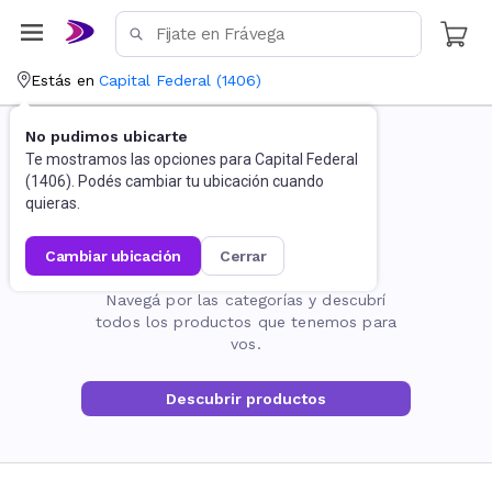
Estás en
Capital Federal
(
1406
)
No pudimos ubicarte
Te mostramos las opciones para
Capital Federal
(
1406
). Podés cambiar tu ubicación cuando
quieras.
cambiar ubicación
cerrar
La página no existe
Navegá por las categorías y descubrí
todos los productos que tenemos para
vos.
Descubrir productos