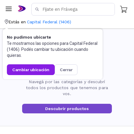
Estás en
Capital Federal
(
1406
)
No pudimos ubicarte
Te mostramos las opciones para
Capital Federal
(
1406
). Podés cambiar tu ubicación cuando
quieras.
cambiar ubicación
cerrar
La página no existe
Navegá por las categorías y descubrí
todos los productos que tenemos para
vos.
Descubrir productos