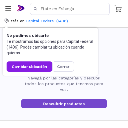
Estás en
Capital Federal
(
1406
)
No pudimos ubicarte
Te mostramos las opciones para
Capital Federal
(
1406
). Podés cambiar tu ubicación cuando
quieras.
cambiar ubicación
cerrar
La página no existe
Navegá por las categorías y descubrí
todos los productos que tenemos para
vos.
Descubrir productos