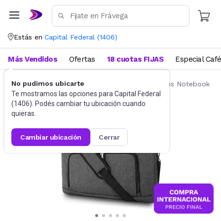
Estás en
Capital Federal
(
1406
)
Más Vendidos
Ofertas
18 cuotas FIJAS
Especial Caf
No pudimos ubicarte
Accesorios de Informática
Mochilas y Bolsos Notebook
Te mostramos las opciones para
Capital Federal
(
1406
). Podés cambiar tu ubicación cuando
quieras.
cambiar ubicación
cerrar