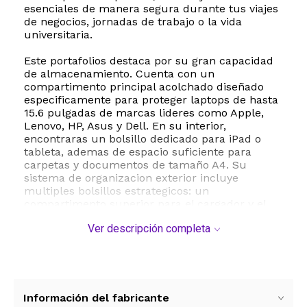
esenciales de manera segura durante tus viajes
de negocios, jornadas de trabajo o la vida
universitaria.
Este portafolios destaca por su gran capacidad
de almacenamiento. Cuenta con un
compartimento principal acolchado diseñado
especificamente para proteger laptops de hasta
15.6 pulgadas de marcas lideres como Apple,
Lenovo, HP, Asus y Dell. En su interior,
encontraras un bolsillo dedicado para iPad o
tableta, ademas de espacio suficiente para
carpetas y documentos de tamaño A4. Su
sistema de organizacion exterior incluye
multiples bolsillos estrategicos: un
compartimento superior para el cargador y el
mouse, un bolsillo medio con cremallera para la
Ver descripción completa
billetera y un completo organizador inferior con
ranuras para celular, bateria portatil, boligrafos
y tarjetas.
La versatilidad es clave en su diseño, ofreciendo
tres formas comodas de transporte. Puedes
Información del fabricante