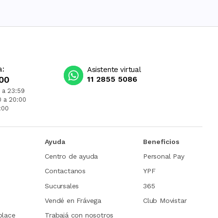
a:
Asistente virtual
00
11 2855 5086
 a 23:59
0 a 20:00
:00
Ayuda
Beneficios
Centro de ayuda
Personal Pay
Contactanos
YPF
Sucursales
365
Vendé en Frávega
Club Movistar
place
Trabajá con nosotros