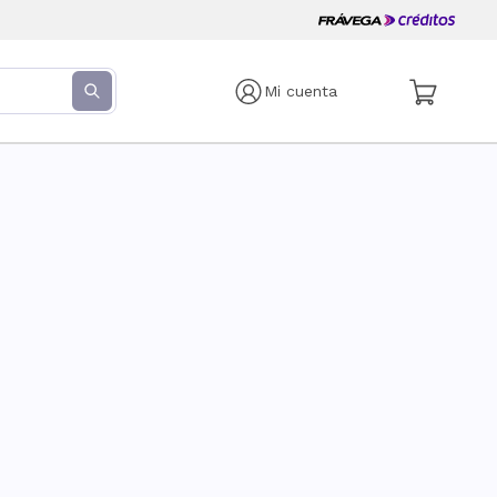
Mi cuenta
s