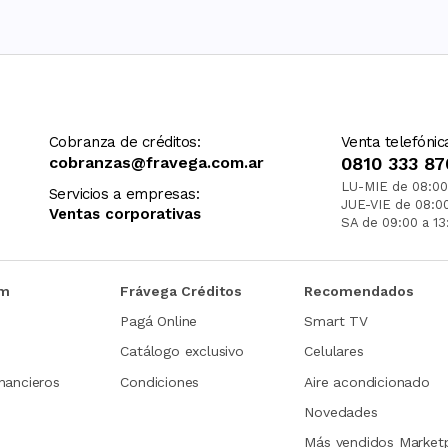
Cobranza de créditos:
Venta telefónic
cobranzas@fravega.com.ar
0810 333 87
LU-MIE de 08:00
Servicios a empresas:
JUE-VIE de 08:0
Ventas corporativas
SA de 09:00 a 13
om
Frávega Créditos
Recomendados
Pagá Online
Smart TV
Catálogo exclusivo
Celulares
nancieros
Condiciones
Aire acondicionado
Novedades
Más vendidos Market