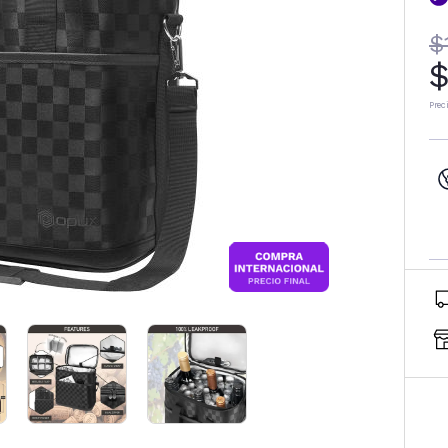
$
$
Prec