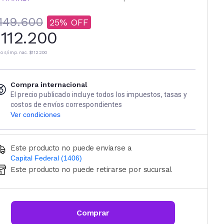
149.600
25
112.200
io s/imp. nac.
$112.200
Compra internacional
El precio publicado incluye todos los impuestos, tasas y
costos de envíos correspondientes
Ver condiciones
Este producto no puede enviarse a
Capital Federal (1406)
Este producto no puede retirarse por sucursal
Ingresá código postal (sólo números)
CALCULAR
Comprar