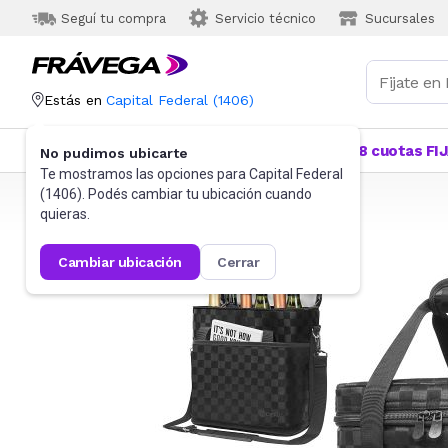
Seguí tu compra
Servicio técnico
Sucursales
Estás en
Capital Federal
(
1406
)
Categorías
Más Vendidos
Ofertas
18 cuotas FI
No pudimos ubicarte
Te mostramos las opciones para
Capital Federal
(
1406
). Podés cambiar tu ubicación cuando
Frávega
Hogar
quieras.
cambiar ubicación
cerrar