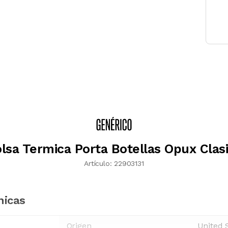
lsa Termica Porta Botellas Opux Clas
Artículo:
22903131
nicas
Origen
United 