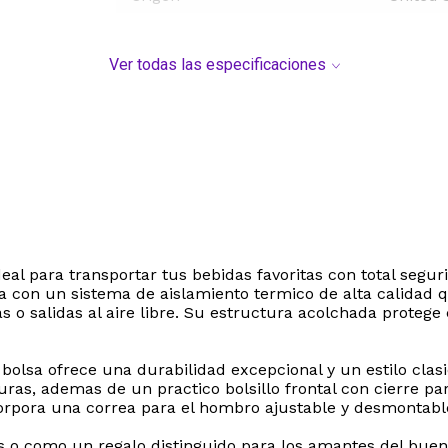
Ver todas las especificaciones
deal para transportar tus bebidas favoritas con total seg
ta con un sistema de aislamiento termico de alta calidad 
as o salidas al aire libre. Su estructura acolchada proteg
 bolsa ofrece una durabilidad excepcional y un estilo clasi
ras, ademas de un practico bolsillo frontal con cierre p
incorpora una correa para el hombro ajustable y desmonta
 o como un regalo distinguido para los amantes del buen 