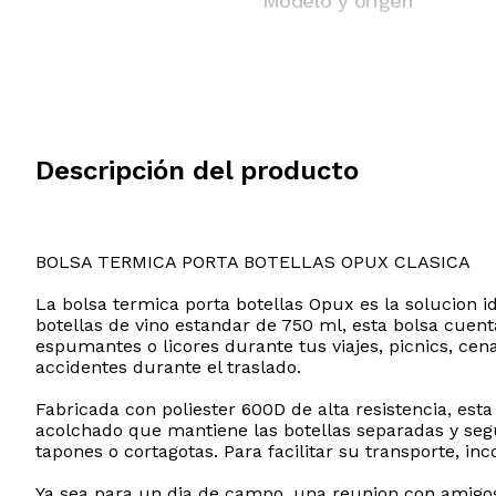
Modelo y origen
Descripción del producto
BOLSA TERMICA PORTA BOTELLAS OPUX CLASICA
La bolsa termica porta botellas Opux es la solucion i
botellas de vino estandar de 750 ml, esta bolsa cuen
espumantes o licores durante tus viajes, picnics, cen
accidentes durante el traslado.
Fabricada con poliester 600D de alta resistencia, esta
acolchado que mantiene las botellas separadas y segu
tapones o cortagotas. Para facilitar su transporte, 
Ya sea para un dia de campo, una reunion con amigos