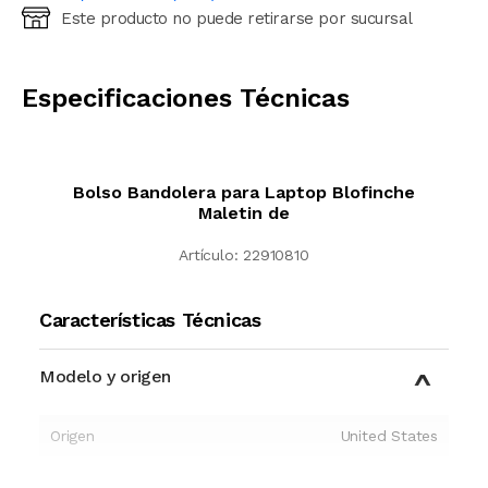
Este producto no puede retirarse por sucursal
Ingresá código postal (sólo números)
CALCULAR
Especificaciones Técnicas
Bolso Bandolera para Laptop Blofinche
Maletin de
Artículo:
22910810
Características Técnicas
Modelo y origen
Origen
United States