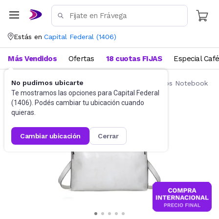
Estás en
Capital Federal
(
1406
)
Más Vendidos
Ofertas
18 cuotas FIJAS
Especial Caf
No pudimos ubicarte
Accesorios de Informática
Mochilas y Bolsos Notebook
Te mostramos las opciones para
Capital Federal
(
1406
). Podés cambiar tu ubicación cuando
quieras.
cambiar ubicación
cerrar