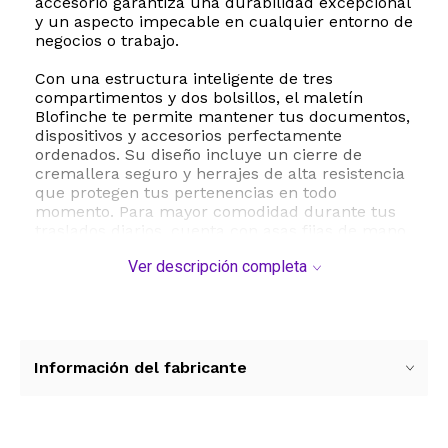
accesorio garantiza una durabilidad excepcional
y un aspecto impecable en cualquier entorno de
negocios o trabajo.
Con una estructura inteligente de tres
compartimentos y dos bolsillos, el maletín
Blofinche te permite mantener tus documentos,
dispositivos y accesorios perfectamente
ordenados. Su diseño incluye un cierre de
cremallera seguro y herrajes de alta resistencia
que protegen tus pertenencias en todo
momento. Para mayor comodidad durante tus
traslados diarios, cuenta con asas fijas de mano
y una correa de hombro ajustable de hasta 50
Ver descripción completa
pulgadas, permitiéndote llevarlo como bolso de
mano o bandolera según tu preferencia.
Este maletín no solo destaca por su estética
clásica y profesional en tono neutro, sino
también por su practicidad. Sus dimensiones
Información del fabricante
compactas y peso equilibrado lo convierten en
el compañero ideal para viajes de negocios,
reuniones de trabajo o el uso diario en la oficina.
Su mantenimiento es sencillo, requiriendo