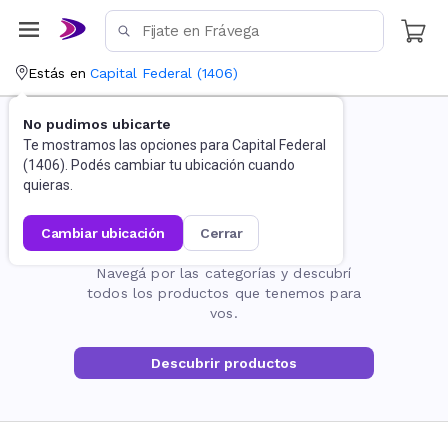
Estás en
Capital Federal
(
1406
)
No pudimos ubicarte
Te mostramos las opciones para
Capital Federal
(
1406
). Podés cambiar tu ubicación cuando
quieras.
cambiar ubicación
cerrar
La página no existe
Navegá por las categorías y descubrí
todos los productos que tenemos para
vos.
Descubrir productos