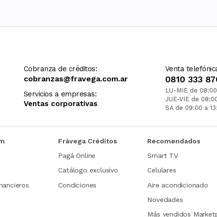
Cobranza de créditos:
Venta telefónic
cobranzas@fravega.com.ar
0810 333 87
LU-MIE de 08:00
Servicios a empresas:
JUE-VIE de 08:0
Ventas corporativas
SA de 09:00 a 13
om
Frávega Créditos
Recomendados
Pagá Online
Smart TV
Catálogo exclusivo
Celulares
nancieros
Condiciones
Aire acondicionado
Novedades
Más vendidos Market