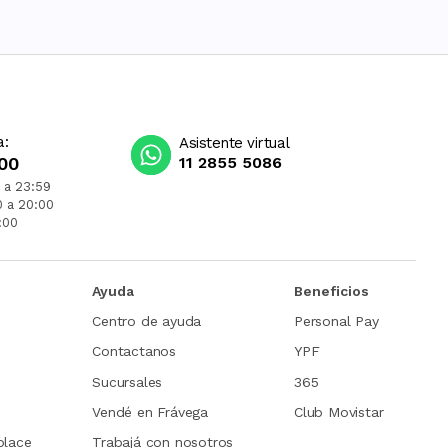
a:
Asistente virtual
00
11 2855 5086
 a 23:59
0 a 20:00
:00
Ayuda
Beneficios
Centro de ayuda
Personal Pay
Contactanos
YPF
Sucursales
365
Vendé en Frávega
Club Movistar
place
Trabajá con nosotros