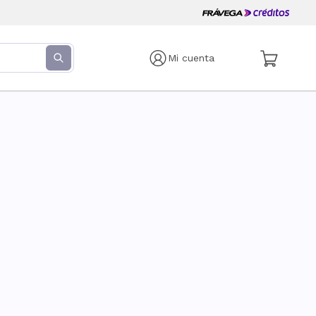
Mi cuenta
s