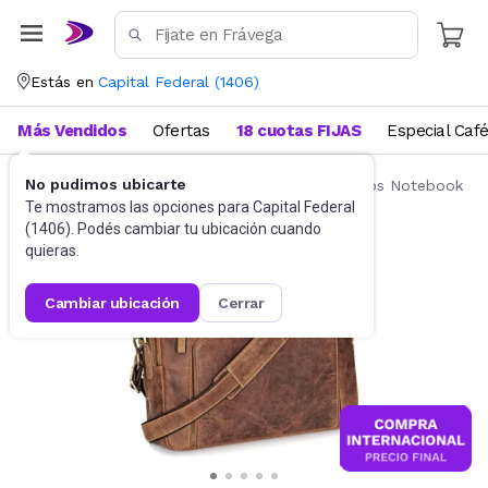
Estás en
Capital Federal
(
1406
)
Más Vendidos
Ofertas
18 cuotas FIJAS
Especial Caf
No pudimos ubicarte
Accesorios de Informática
Mochilas y Bolsos Notebook
Te mostramos las opciones para
Capital Federal
(
1406
). Podés cambiar tu ubicación cuando
quieras.
cambiar ubicación
cerrar