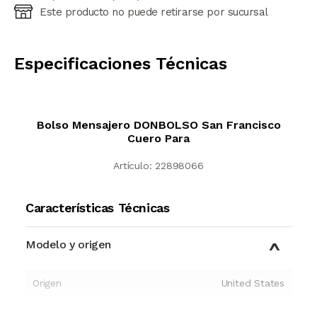
Este producto no puede retirarse por sucursal
Ingresá código postal (sólo números)
CALCULAR
Especificaciones Técnicas
Bolso Mensajero DONBOLSO San Francisco
Cuero Para
Artículo:
22898066
Características Técnicas
Modelo y origen
Origen
United States