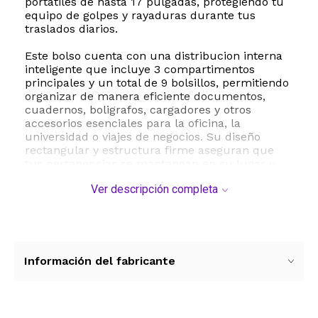
portatiles de hasta 17 pulgadas, protegiendo tu
equipo de golpes y rayaduras durante tus
traslados diarios.
Este bolso cuenta con una distribucion interna
inteligente que incluye 3 compartimentos
principales y un total de 9 bolsillos, permitiendo
organizar de manera eficiente documentos,
cuadernos, boligrafos, cargadores y otros
accesorios esenciales para la oficina, la
universidad o viajes de negocios. Su diseño
rectangular y estructura firme aseguran que
tus pertenencias se mantengan en su lugar y
siempre al alcance de la mano.
Ver descripción completa
La comodidad es una prioridad en el modelo
San Francisco. Incorpora una correa de hombro
ajustable y removible que distribuye el peso de
manera uniforme, evitando molestias durante
trayectos largos. Ademas, cuenta con asas de
Información del fabricante
mano resistentes para ofrecer una alternativa
de transporte comoda y elegante. El cierre de
cremallera de alta resistencia garantiza la
seguridad de todos tus objetos de valor.