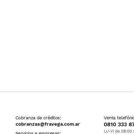
Ver más contenido
Cobranza de créditos:
Venta telefóni
cobranzas@fravega.com.ar
0810 333 8
LU-VI de 08:00 
Servicios a empresas: