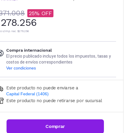
371.008
25
278.256
io s/imp. nac.
$278.256
Compra internacional
El precio publicado incluye todos los impuestos, tasas y
costos de envíos correspondientes
Ver condiciones
Este producto no puede enviarse a
Capital Federal (1406)
Este producto no puede retirarse por sucursal
Ingresá código postal (sólo números)
CALCULAR
Comprar