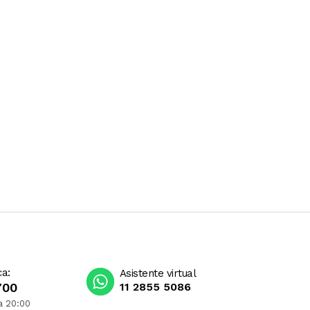
ca:
Asistente virtual
700
11 2855 5086
a 20:00