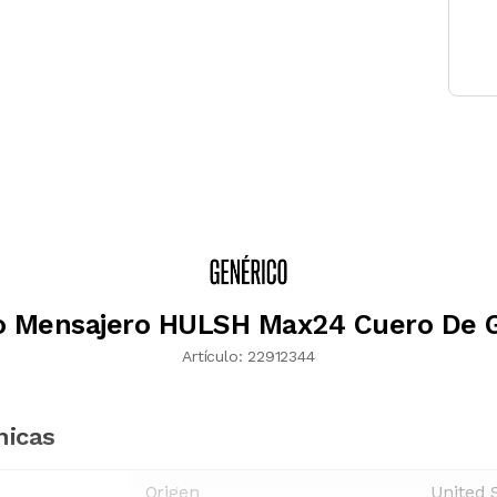
o Mensajero HULSH Max24 Cuero De 
Artículo:
22912344
nicas
Origen
United 