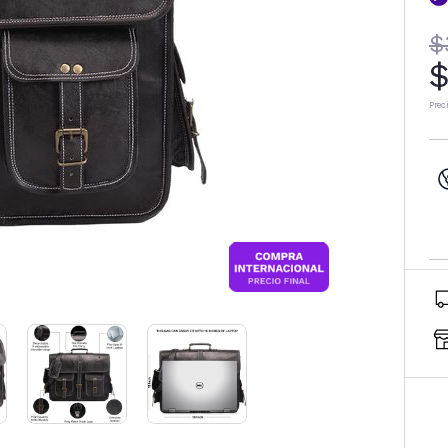
$
$
Prec