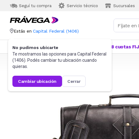
Seguí tu compra
Servicio técnico
Sucursales
Estás en
Capital Federal
(
1406
)
Categorías
Más Vendidos
Ofertas
18 cuotas FI
No pudimos ubicarte
Te mostramos las opciones para
Capital Federal
(
1406
). Podés cambiar tu ubicación cuando
Frávega
Indumentaria
Accesorios
Portafolios
quieras.
cambiar ubicación
cerrar