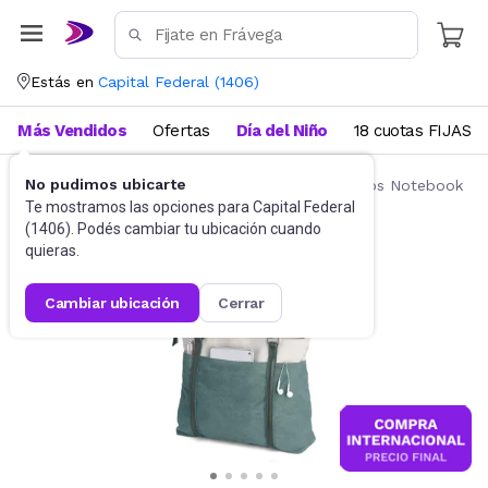
Estás en
Capital Federal
(
1406
)
Más Vendidos
Ofertas
Día del Niño
18 cuotas FIJAS
No pudimos ubicarte
Accesorios de Informática
Mochilas y Bolsos Notebook
Te mostramos las opciones para
Capital Federal
(
1406
). Podés cambiar tu ubicación cuando
quieras.
cambiar ubicación
cerrar