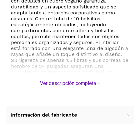
con detalles en cuero vegano garantiza
durabilidad y un aspecto sofisticado que se
adapta tanto a entornos corporativos como
casuales. Con un total de 10 bolsillos
estratégicamente ubicados, incluyendo
compartimentos con cremallera y bolsillos
ocultos, permite mantener todos sus objetos
personales organizados y seguros. El interior
está forrado con una elegante lona de algodón a
rayas que añade un toque distintivo al diseño.
Su ligereza de apenas 1.5 libras y sus correas de
hombro de 24 pulgadas aseguran una
experiencia de transporte cómoda incluso
cuando la bolsa está a su máxima capacidad de
Ver descripción completa
14 litros. Además de ser funcional, es una
opción consciente con el medio ambiente al
estar fabricada con materiales biodegradables y
ecológicos. Sus dimensiones de 40 x 11 x 33
centímetros la convierten en el accesorio
perfecto para llevar documentos, dispositivos
Información del fabricante
electrónicos y artículos personales esenciales
con total seguridad gracias a su cierre superior
de cremallera reforzado.