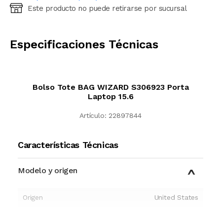
Este producto no puede retirarse por sucursal
Ingresá código postal (sólo números)
CALCULAR
Especificaciones Técnicas
Bolso Tote BAG WIZARD S306923 Porta
Laptop 15.6
Artículo:
22897844
Características Técnicas
Modelo y origen
Origen
United States