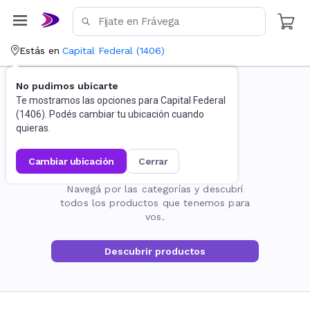
Estás en
Capital Federal
(
1406
)
No pudimos ubicarte
Te mostramos las opciones para
Capital Federal
(
1406
). Podés cambiar tu ubicación cuando
quieras.
cambiar ubicación
cerrar
La página no existe
Navegá por las categorías y descubrí
todos los productos que tenemos para
vos.
Descubrir productos