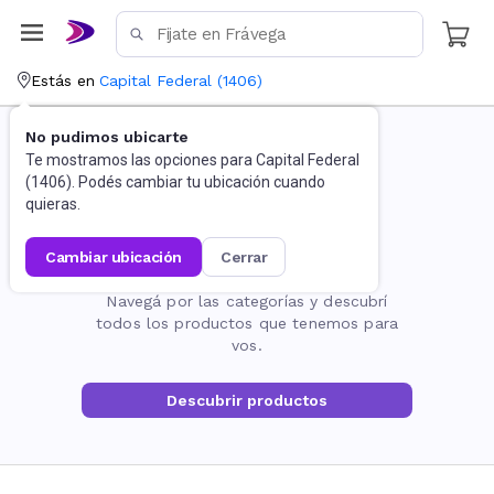
Estás en
Capital Federal
(
1406
)
No pudimos ubicarte
Te mostramos las opciones para
Capital Federal
(
1406
). Podés cambiar tu ubicación cuando
quieras.
cambiar ubicación
cerrar
La página no existe
Navegá por las categorías y descubrí
todos los productos que tenemos para
vos.
Descubrir productos