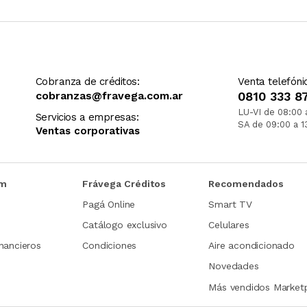
Cobranza de créditos:
Venta telefóni
cobranzas@fravega.com.ar
0810 333 8
LU-VI de 08:00 
Servicios a empresas:
SA de 09:00 a 1
Ventas corporativas
om
Frávega Créditos
Recomendados
Pagá Online
Smart TV
Catálogo exclusivo
Celulares
nancieros
Condiciones
Aire acondicionado
Novedades
Más vendidos Market