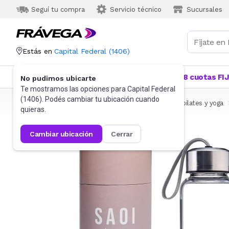
Seguí tu compra
Servicio técnico
Sucursales
Estás en
Capital Federal
(
1406
)
Categorías
Más Vendidos
Ofertas
18 cuotas FI
No pudimos ubicarte
Te mostramos las opciones para
Capital Federal
(
1406
). Podés cambiar tu ubicación cuando
Frávega
Deportes y fitness
Fitness
Funcional, pilates y yoga
quieras.
cambiar ubicación
cerrar