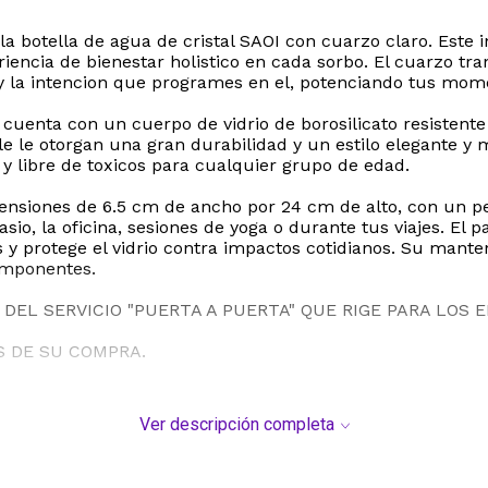
n la botella de agua de cristal SAOI con cuarzo claro. Est
riencia de bienestar holistico en cada sorbo. El cuarzo tr
 y la intencion que programes en el, potenciando tus mome
a cuenta con un cuerpo de vidrio de borosilicato resisten
ble le otorgan una gran durabilidad y un estilo elegante
 y libre de toxicos para cualquier grupo de edad.
ensiones de 6.5 cm de ancho por 24 cm de alto, con un p
asio, la oficina, sesiones de yoga o durante tus viajes. E
 protege el vidrio contra impactos cotidianos. Su manten
componentes.
DEL SERVICIO "PUERTA A PUERTA" QUE RIGE PARA LOS 
S DE SU COMPRA.
Ver descripción completa