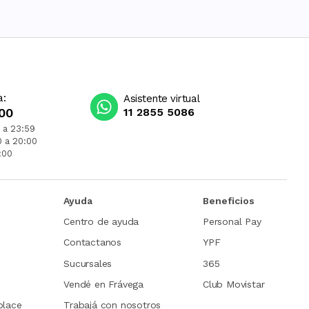
a:
Asistente virtual
00
11 2855 5086
 a 23:59
0 a 20:00
:00
Ayuda
Beneficios
Centro de ayuda
Personal Pay
Contactanos
YPF
Sucursales
365
Vendé en Frávega
Club Movistar
place
Trabajá con nosotros