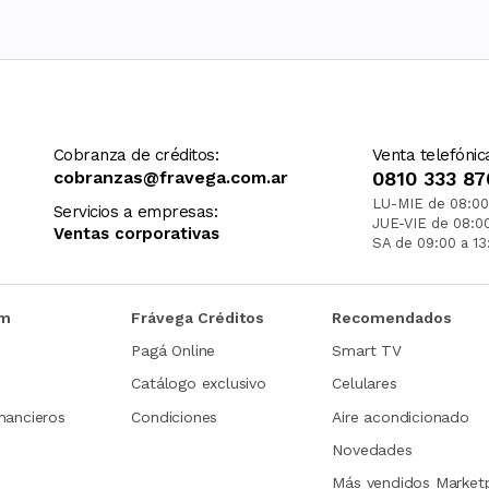
Cobranza de créditos:
Venta telefónic
cobranzas@fravega.com.ar
0810 333 87
LU-MIE de 08:00
Servicios a empresas:
JUE-VIE de 08:0
Ventas corporativas
SA de 09:00 a 13
om
Frávega Créditos
Recomendados
Pagá Online
Smart TV
Catálogo exclusivo
Celulares
nancieros
Condiciones
Aire acondicionado
Novedades
Más vendidos Market