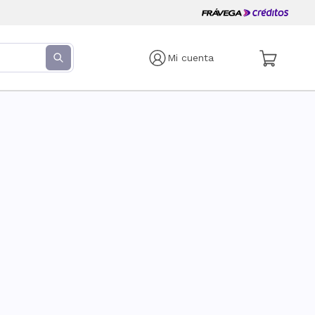
Mi cuenta
s