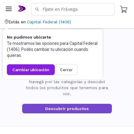
Estás en
Capital Federal
(
1406
)
No pudimos ubicarte
Te mostramos las opciones para
Capital Federal
(
1406
). Podés cambiar tu ubicación cuando
quieras.
cambiar ubicación
cerrar
La página no existe
Navegá por las categorías y descubrí
todos los productos que tenemos para
vos.
Descubrir productos