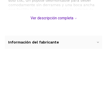
solo clic, un popote desmontable para beber
comodamente sin derrames y una boca ancha
que facilita la limpieza manual y la adicion de
cubos de hielo o rodajas de fruta. Su funda
Ver descripción completa
protectora y el asa integrada de alta resistencia
la convierten en una opcion sumamente portatil
para llevar al gimnasio, la oficina, sesiones de
yoga o actividades al aire libre como senderismo
y camping.
Información del fabricante
Especificaciones tecnicas y dimensiones:
- Marca: DEARRAY
- Capacidad: 64 onzas aproximadamente 1.9
litros o medio galon
- Material: Vidrio de borosilicato de alta
Ver más contenido
resistencia y componentes libres de BPA
- Dimensiones: 12 centimetros de ancho por 33
centimetros de alto
- Peso: 0.96 kilogramos
- Accesorios incluidos: Popote desmontable,
tapa hermetica a prueba de fugas y asa de
transporte
- Cuidado: Se recomienda lavado a mano para
preservar la impresion de los marcadores de