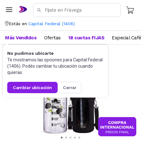
Estás en
Capital Federal
(
1406
)
Más Vendidos
Ofertas
18 cuotas FIJAS
Especial Caf
No pudimos ubicarte
Funcional, pilates y yoga
Botellas de Agua
Te mostramos las opciones para
Capital Federal
(
1406
). Podés cambiar tu ubicación cuando
quieras.
cambiar ubicación
cerrar