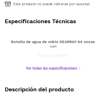
Este producto no puede retirarse por sucursal
Ingresá código postal (sólo números)
CALCULAR
Especificaciones Técnicas
Botella de agua de vidrio DEARRAY 64 onzas
con
Artículo:
22906995
Ver todas las especificaciones
Descripción del producto