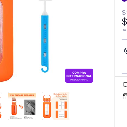
$
$
Prec