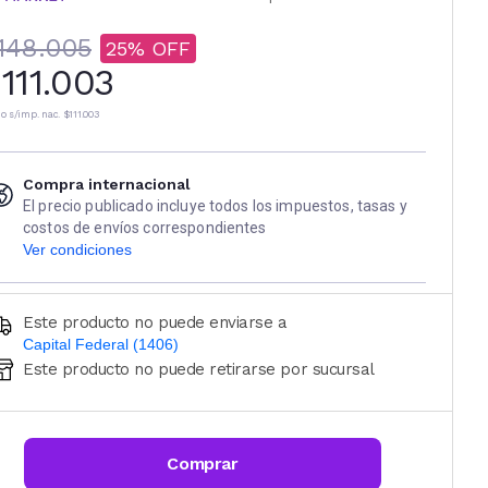
148.005
25
111.003
io s/imp. nac.
$111.003
Compra internacional
El precio publicado incluye todos los impuestos, tasas y
costos de envíos correspondientes
Ver condiciones
Este producto no puede enviarse a
Capital Federal (1406)
Este producto no puede retirarse por sucursal
Ingresá código postal (sólo números)
CALCULAR
Comprar