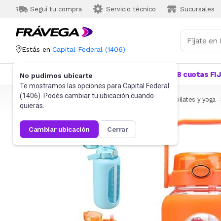
Seguí tu compra
Servicio técnico
Sucursales
Estás en
Capital Federal
(
1406
)
Categorías
Más Vendidos
Ofertas
18 cuotas FI
No pudimos ubicarte
Te mostramos las opciones para
Capital Federal
(
1406
). Podés cambiar tu ubicación cuando
Frávega
Deportes y fitness
Fitness
Funcional, pilates y yoga
quieras.
cambiar ubicación
cerrar