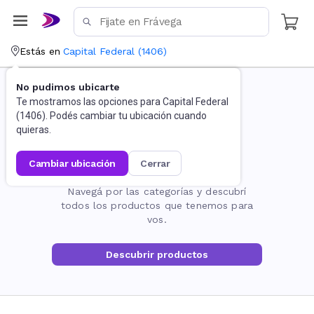
Estás en
Capital Federal
(
1406
)
No pudimos ubicarte
Te mostramos las opciones para
Capital Federal
(
1406
). Podés cambiar tu ubicación cuando
quieras.
cambiar ubicación
cerrar
La página no existe
Navegá por las categorías y descubrí
todos los productos que tenemos para
vos.
Descubrir productos