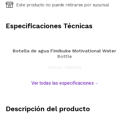
Este producto no puede retirarse por sucursal
Ingresá código postal (sólo números)
CALCULAR
Especificaciones Técnicas
Botella de agua Fimibuke Motivational Water
Bottle
Artículo:
22901613
Ver todas las especificaciones
Descripción del producto