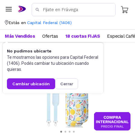
Estás en
Capital Federal
(
1406
)
Más Vendidos
Ofertas
18 cuotas FIJAS
Especial Caf
No pudimos ubicarte
Funcional, pilates y yoga
Botellas de Agua
Te mostramos las opciones para
Capital Federal
(
1406
). Podés cambiar tu ubicación cuando
quieras.
cambiar ubicación
cerrar