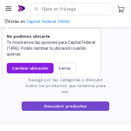
Estás en
Capital Federal
(
1406
)
No pudimos ubicarte
Te mostramos las opciones para
Capital Federal
(
1406
). Podés cambiar tu ubicación cuando
quieras.
cambiar ubicación
cerrar
La página no existe
Navegá por las categorías y descubrí
todos los productos que tenemos para
vos.
Descubrir productos