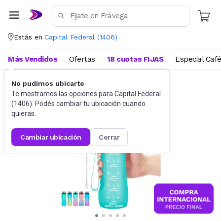
Estás en
Capital Federal
(
1406
)
Más Vendidos
Ofertas
18 cuotas FIJAS
Especial Caf
No pudimos ubicarte
Funcional, pilates y yoga
Botellas de Agua
Te mostramos las opciones para
Capital Federal
(
1406
). Podés cambiar tu ubicación cuando
quieras.
cambiar ubicación
cerrar